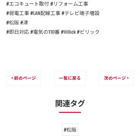
#エコキュート取付 #リフォーム工事
#弱電工事 #LAN配線工事 #テレビ端子増設
#松阪 #津
#即日対応 #電気の110番 #Villick #ビリック
< 前のページ
一覧に戻る
次のページ >
関連タグ
#松阪