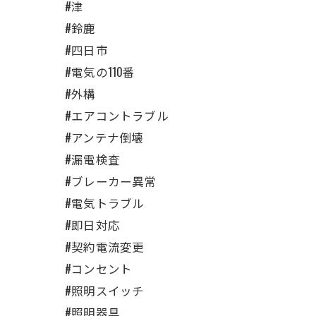
#津
#鈴鹿
#四日市
#電気の110番
#外構
#エアコントラブル
#アンテナ倒壊
#漏電検査
#ブレーカー異常
#電気トラブル
#即日対応
#契約電流変更
#コンセント
#照明スイッチ
#照明器具