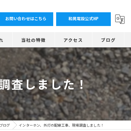
お問い合わせはこちら
和晃電設公式HP
れ
当社の特徴
アクセス
ブログ
アンペア変更
お知らせ
エアコン
調査しました！
リフォーム
ブレーカー
コンセント
ブログ
インターホン、外灯の配線工事、現場調査しました！